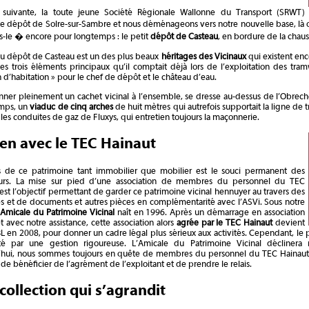
 suivante, la toute jeune Société Régionale Wallonne du Transport (SRWT)
le dépôt de Solre-sur-Sambre et nous déménageons vers notre nouvelle base, là 
-le � encore pour longtemps : le petit
dépôt de Casteau
, en bordure de la chaus
du dépôt de Casteau est un des plus beaux
héritages des Vicinaux
qui existent enc
s trois éléments principaux qu’il comptait déjà lors de l’exploitation des tra
 d’habitation » pour le chef de dépôt et le château d’eau.
ner pleinement un cachet vicinal à l’ensemble, se dresse au-dessus de l’Obrecheuil
mps, un
viaduc de cinq arches
de huit mètres qui autrefois supportait la ligne de 
 les conduites de gaz de Fluxys, qui entretien toujours la maçonnerie.
ien avec le TEC Hainaut
is de ce patrimoine tant immobilier que mobilier est le souci permanent des
urs. La mise sur pied d’une association de membres du personnel du TEC
est l’objectif permettant de garder ce patrimoine vicinal hennuyer au travers des
s et de documents et autres pièces en complémentarité avec l’ASVi. Sous notre
Amicale du Patrimoine Vicinal
naît en 1996. Après un démarrage en association
et avec notre assistance, cette association alors
agrée par le TEC Hainaut
devient
 en 2008, pour donner un cadre légal plus sérieux aux activités. Cependant, le part
té par une gestion rigoureuse. L’Amicale du Patrimoine Vicinal déclinera
’hui, nous sommes toujours en quête de membres du personnel du TEC Hainaut p
de bénéficier de l’agrément de l’exploitant et de prendre le relais.
collection qui s’agrandit