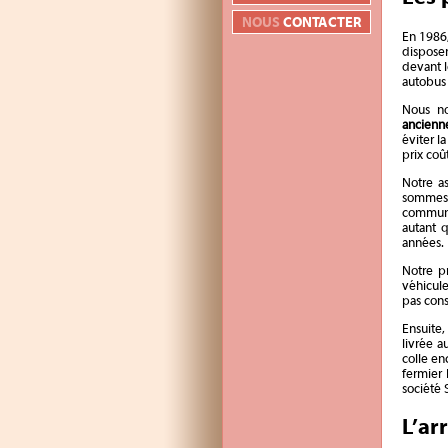
NOUS
CONTACTER
En 1986
disposer
devant l
autobus 
Nous no
ancienne
éviter l
prix coû
Notre as
sommes 
commun s
autant q
années.
Notre p
véhicule
pas cons
Ensuite,
livrée 
colle en
fermier 
société 
L’ar