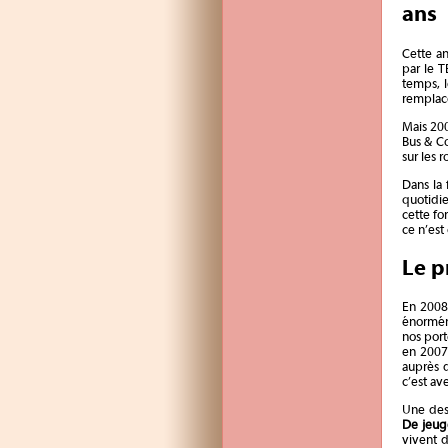
ans
Cette an
par le T
temps, 
remplace
Mais 200
Bus & Co
sur les 
Dans la 
quotidie
cette fo
ce n’est
Le p
En 2008
énormém
nos port
en 2007
auprès 
c’est av
Une des 
De jeug
vivent 