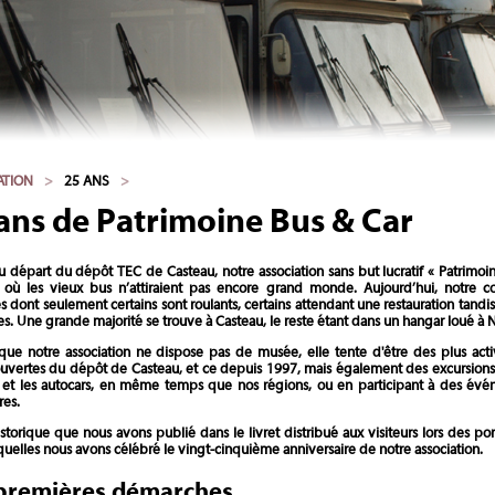
ATION
>
25 ANS
>
ans de Patrimoine Bus & Car
 départ du dépôt TEC de Casteau, notre association sans but lucratif « Patrimoi
où les vieux bus n’attiraient pas encore grand monde. Aujourd’hui, notre c
s dont seulement certains sont roulants, certains attendant une restauration tand
s. Une grande majorité se trouve à Casteau, le reste étant dans un hangar loué à 
que notre association ne dispose pas de musée, elle tente d'être des plus act
uvertes du dépôt de Casteau, et ce depuis 1997, mais également des excursions d
 et les autocars, en même temps que nos régions, ou en participant à des évé
res.
historique que nous avons publié dans le livret distribué aux visiteurs lors des p
quelles nous avons célébré le vingt-cinquième anniversaire de notre association.
premières démarches