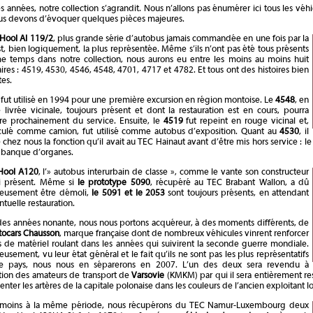
es années, notre collection s’agrandit. Nous n’allons pas énumérer ici tous les vé
us devons d’évoquer quelques pièces majeures.
Hool AI 119/2
, plus grande série d’autobus jamais commandée en une fois par la
, bien logiquement, la plus représentée. Même s’ils n’ont pas été tous présents
 temps dans notre collection, nous aurons eu entre les moins au moins huit
res : 4519, 4530, 4546, 4548, 4701, 4717 et 4782. Et tous ont des histoires bien
tes.
fut utilisé en 1994 pour une première excursion en région montoise. Le
4548
, en
 livrée vicinale, toujours présent et dont la restauration est en cours, pourra
re prochainement du service. Ensuite, le
4519
fut repeint en rouge vicinal et,
culé comme camion, fut utilisé comme autobus d’exposition. Quant au
4530
, il
 chez nous la fonction qu’il avait au TEC Hainaut avant d’être mis hors service : l
e banque d’organes.
Hool A120
, l’» autobus interurbain de classe », comme le vante son constructeur
si présent. Même si
le prototype 5090
, récupéré au TEC Brabant Wallon, a dû
eusement être démoli,
le 5091 et le 2053
sont toujours présents, en attendant
tuelle restauration.
 des années nonante, nous nous portons acquéreur, à des moments différents, de
tocars Chausson
, marque française dont de nombreux véhicules vinrent renforcer
s de matériel roulant dans les années qui suivirent la seconde guerre mondiale.
usement, vu leur état général et le fait qu’ils ne sont pas les plus représentatifs
e pays, nous nous en séparerons en 2007. L’un des deux sera revendu à
ation des amateurs de transport de
Varsovie
(KMKM) par qui il sera entièrement res
penter les artères de la capitale polonaise dans les couleurs de l’ancien exploitant lo
 moins à la même période, nous récupérons du TEC Namur-Luxembourg deux