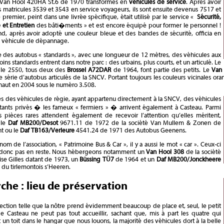
 Van Hool 420HA St.6 de 1970 transformés en
véhicules de service
. Après avoir
s matricules 3539 et 3543 en service voyageurs, ils sont ensuite devenus 7517 et
 premier, peint dans une livrée spécifique, était utilisé par le service «
Sécurité,
 et Entretien
des bâti�ments » et est encore équipé pour former le personnel !
d, après avoir adopté une couleur bleue et des bandes de sécurité, officia en
e véhicule de dépannage.
 des autobus « standards », avec une longueur de 12 mètres, des véhicules aux
moins standards entrent dans notre parc : des urbains, plus courts, et un articulé. Le
 le 2550, tous deux des
Brossel A72DAR
de 1964, font partie des petits. Le
Van
 série d’autobus articulés de la SNCV. Portant toujours les couleurs vicinales oran
naut en 2004 sous le numéro 3.508.
s des véhicules de régie, ayant appartenu directement à la SNCV, des véhicules
itants privés � les fameux « fermiers » � arrivent également à Casteau. Parmi
s pièces rares attendent également de recevoir l’attention qu’elles méritent,
 le
Daf MB200/Desot
9671.11 de 1972 de la société Van Mullem & Zonen de
t ou le
Daf TB163/Verleure
4541.24 de 1971 des Autobus Geenens.
nom de l’association, « Patrimoine Bus & Car », il y a aussi le mot « car ». Ceux-ci
 donc pas en reste. Nous hébergeons notamment un
Van Hool 308
de la société
ise Gilles datant de 1973, un
Büssing TÜ7
de 1964 et un
Daf MB200/Jonckheere
du tirlemontois s’Heeren.
che : lieu de préservation
ection telle que la nôtre prend évidemment beaucoup de place et, seul, le petit
e Casteau ne peut pas tout accueillir, sachant que, mis à part les quatre qui
 un toit dans le hangar que nous louons, la majorité des véhicules dort à la belle