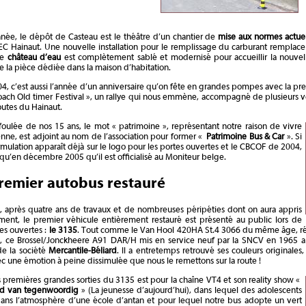
née, le dépôt de Casteau est le théâtre d’un chantier de
mise aux normes actuel
EC Hainaut. Une nouvelle installation pour le remplissage du carburant remplac
le
château d’eau
est complètement sablé et modernisé pour accueillir la nouvell
 la pièce dédiée dans la maison d’habitation.
4, c’est aussi l’année d’un anniversaire qu’on fête en grandes pompes avec la p
ach Old timer Festival », un rallye qui nous emmène, accompagné de plusieurs v
routes du Hainaut.
foulée de nos 15 ans, le mot « patrimoine », représentant notre raison de vivre
nne, est adjoint au nom de l’association pour former «
Patrimoine Bus & Car
». Si
rmulation apparaît déjà sur le logo pour les portes ouvertes et le CBCOF de 2004,
 qu’en décembre 2005 qu’il est officialisé au Moniteur belge.
remier autobus restauré
, après quatre ans de travaux et de nombreuses péripéties dont on aura appris
ent, le premier véhicule entièrement restauré est présenté au public lors de
es ouvertes :
le 3135
. Tout comme le Van Hool 420HA St.4 3066 du même âge, 
, ce Brossel/Jonckheere A91 DAR/H mis en service neuf par la SNCV en 1965 a fi
de la société
Mercantile-Béliard
. Il a entretemps retrouvé ses couleurs originale
ec une émotion à peine dissimulée que nous le remettons sur la route !
premières grandes sorties du 3135 est pour la chaîne VT4 et son reality show «
d van tegenwoordig
» (La jeunesse d’aujourd’hui), dans lequel des adolescents
dans l’atmosphère d’une école d’antan et pour lequel notre bus adopte un vert