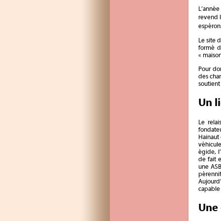
L’année
revend 
espérons
Le site 
formé de
« maison
Pour don
des cha
soutient
Un l
Le rela
fondate
Hainaut 
véhicule
égide, l’
de fait 
une ASBL
pérenni
Aujourd
capable 
Une 