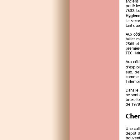
anciens
porté le
7532. Le
Hygiène
Le secon
tant qu
Aux côté
tailles 
2565 et
première
TEC Hai
Aux côté
d’explo
eux, de
comme
Tirlemon
Dans le 
ne sont
bruxello
de 1978 
Cher
Une coll
dépôt d
trouvent