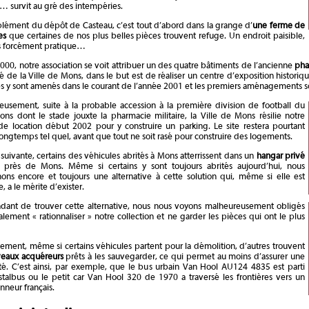
t… survit au gré des intempéries.
lément du dépôt de Casteau, c’est tout d’abord dans la grange d’
une ferme de
es
que certaines de nos plus belles pièces trouvent refuge. Un endroit paisible,
s forcément pratique…
2000, notre association se voit attribuer un des quatre bâtiments de l’ancienne
pha
é de la Ville de Mons, dans le but est de réaliser un centre d’exposition histor
s y sont amenés dans le courant de l’année 2001 et les premiers aménagements so
eusement, suite à la probable accession à la première division de football du
s dont le stade jouxte la pharmacie militaire, la Ville de Mons résilie notre
de location début 2002 pour y construire un parking. Le site restera pourtant
ongtemps tel quel, avant que tout ne soit rasé pour construire des logements.
suivante, certains des véhicules abrités à Mons atterrissent dans un
hangar privé
 près de Mons. Même si certains y sont toujours abrités aujourd’hui, nous
ons encore et toujours une alternative à cette solution qui, même si elle est
, a le mérite d’exister.
ndant de trouver cette alternative, nous nous voyons malheureusement obligés
ralement « rationnaliser » notre collection et ne garder les pièces qui ont le plus
ment, même si certains véhicules partent pour la démolition, d’autres trouvent
eaux acquéreurs
prêts à les sauvegarder, ce qui permet au moins d’assurer une
té. C’est ainsi, par exemple, que le bus urbain Van Hool AU124 4835 est parti
talbus ou le petit car Van Hool 320 de 1970 a traversé les frontières vers un
onneur français.