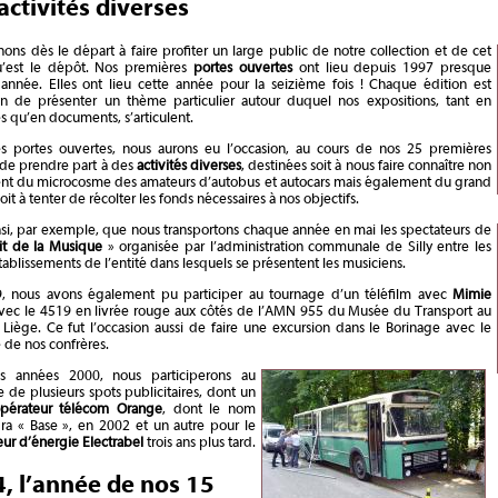
activités diverses
ons dès le départ à faire profiter un large public de notre collection et de cet
u’est le dépôt. Nos premières
portes ouvertes
ont lieu depuis 1997 presque
année. Elles ont lieu cette année pour la seizième fois ! Chaque édition est
ion de présenter un thème particulier autour duquel nos expositions, tant en
s qu’en documents, s’articulent.
es portes ouvertes, nous aurons eu l’occasion, au cours de nos 25 premières
 de prendre part à des
activités diverses
, destinées soit à nous faire connaître non
nt du microcosme des amateurs d’autobus et autocars mais également du grand
soit à tenter de récolter les fonds nécessaires à nos objectifs.
nsi, par exemple, que nous transportons chaque année en mai les spectateurs de
it de la Musique
» organisée par l’administration communale de Silly entre les
tablissements de l’entité dans lesquels se présentent les musiciens.
, nous avons également pu participer au tournage d’un téléfilm avec
Mimie
ec le 4519 en livrée rouge aux côtés de l’AMN 955 du Musée du Transport au
Liège. Ce fut l’occasion aussi de faire une excursion dans le Borinage avec le
 de nos confrères.
s années 2000, nous participerons au
 de plusieurs spots publicitaires, dont un
pérateur télécom Orange
, dont le nom
ra « Base », en 2002 et un autre pour le
eur d’énergie Electrabel
trois ans plus tard.
, l’année de nos 15