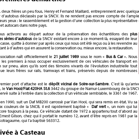
, deux frères un peu fous, Henry et Fernand Maillard, entreprennent avec quelq
 d’autobus déclassés par la SNCV. Ils ne rendent pas encore compte de l’ampleu
eurs yeux : le rassemblement et la gestion d’une collection la plus représentative 
et autocars dans notre pays.
us activons au départ autour de la préservation des échantillons des
plus
s séries d’autobus
de la SNCV existant encore à ce moment-là, essayant de leur
a casse, quitte à donner par après ceux qui nous ont été reçus ou à les revendre au
tant à d’autres qui en assurent la conservation ou, mieux encore, la restauration.
sociation naît officiellement le
21 juillet 1989
sous le nom «
Bus & Car
». Nous
les premiers à nous occuper exclusivement de ces véhicules de transport en
ur pneu, alors qu’ils sont des témoins vivants de l’évolution industrielle tout
ue leurs frères sur rails, tramways et trains, préservés depuis de nombreuses
remier port d’attache est le
dépôt vicinal de Solre-sur-Sambre
. C’est là qu’arr
, le
Van Hool/Fiat 420HA St.6
3442 du groupe de Namur-Luxembourg de la SNCV et
ervé suite à l’entrée dans la collection d’un véhicule semblable, le 3361 de 1967.
 en 1990, suit un Daf MB200 carrossé par Van Hool, qui sera remis en état. Vu sa
aux couleurs de la SNCB, il est rapidement baptisé «
Daf vert
», un nom qui lui
core toujours à la peau. Ce véhicule datant de 1972 a appartenu tout d’abord au
Ernest Gilson, chez qui il portait le numéro 12, avant d’être repris en 1981 par la
Sotragaume, qui l’a baptisé 563312.
rivée à Casteau