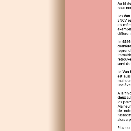
Au fil d
nous no
Les
Van 
SNCV est
en même
exemplai
différen
Le
4546
dernière
reprend
immatri
retrouve
servi d
Le
Van 
est aus
malheur
une éven
A la fin
deux au
les parc
Malheure
de notr
l’associ
alors ar
Plus ou