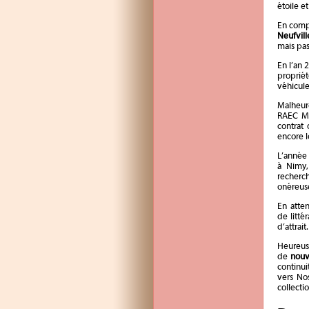
étoile e
En comp
Neufvill
mais pa
En l’an 
propriét
véhicule
Malheur
RAEC Mon
contrat 
encore l
L’année 
à Nimy,
recherch
onéreuse
En atte
de litté
d’attrait.
Heureuse
de
nouv
continui
vers Nos
collecti