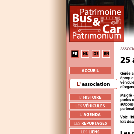
ASSOCI
FR
NL
DE
EN
25 
ACCUEIL
Gérée au
époque 
véhicule
L'
association
d’organe
Malgré 
L'
HISTOIRE
portes o
autobus
LES
VÉHICULES
partenai
L'
AGENDA
Voici l'
lors des
LES
REPORTAGES
Les 
LES
LIENS