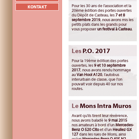
Pour les 30 ans de l'association et la
KONTAKT
20ème édition des portes ouvertes
du Dépôt de Casteau, les
7 et 8
septembre 2019
, nous avons mis les
petits plats dans les grands pour
vous proposer
un festival à Casteau
.
Les
P.O. 2017
Pour la 19ème édition des portes
ouvertes, les
9 et 10 septembre
2017
, nous avons rendu hommage
au
Van Hool A120
, l'autobus
interurbain de classe, que l'on
pouvait voir depuis 40 sur nos
routes.
Le
Mons Intra Muros
Avant qu'ils tirent leur révérence,
nous avons baladé le
9 mai 2015
nos amateurs à bord d'un
Mercedes-
Benz O 520 Cito
et d'un
Heuliez GX
127
dans les rues de Mons, ainsi
qu'un
Mercedes-Benz O 405 N2