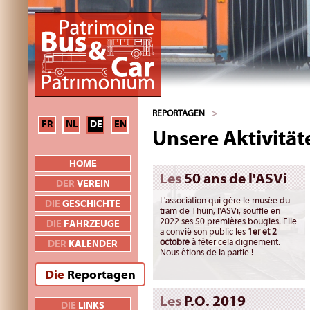
REPORTAGEN
>
FR
NL
DE
EN
Unsere Aktivität
HOME
Les
50 ans de l'ASVi
DER
VEREIN
L'association qui gère le musée du
DIE
GESCHICHTE
tram de Thuin, l'ASVi, souffle en
2022 ses 50 premières bougies. Elle
DIE
FAHRZEUGE
a convié son public les
1er et 2
octobre
à fêter cela dignement.
DER
KALENDER
Nous étions de la partie !
Die
Reportagen
Les
P.O. 2019
DIE
LINKS