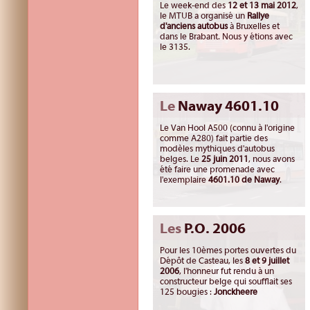
Le week-end des
12 et 13 mai 2012
,
le MTUB a organisé un
Rallye
d'anciens autobus
à Bruxelles et
dans le Brabant. Nous y étions avec
le 3135.
Le
Naway 4601.10
Le Van Hool A500 (connu à l'origine
comme A280) fait partie des
modèles mythiques d'autobus
belges. Le
25 juin 2011
, nous avons
été faire une promenade avec
l'exemplaire
4601.10 de Naway
.
Les
P.O. 2006
Pour les 10èmes portes ouvertes du
Dépôt de Casteau, les
8 et 9 juillet
2006
, l'honneur fut rendu à un
constructeur belge qui soufflait ses
125 bougies :
Jonckheere