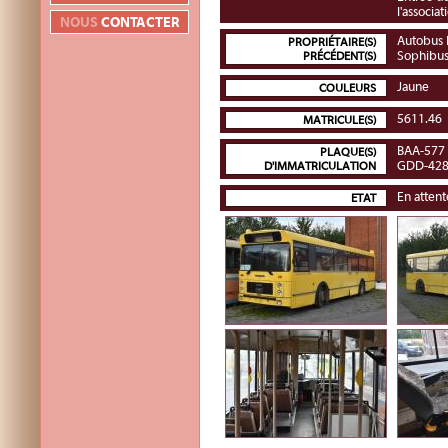
l'associat
NOUS
CONTACTER
Autobus 
PROPRIÉTAIRE(S)
Sophibu
PRÉCÉDENT(S)
Jaune
COULEURS
5611.46
MATRICULE(S)
BAA-577
PLAQUE(S)
GDD-42
D'IMMATRICULATION
En attent
ETAT