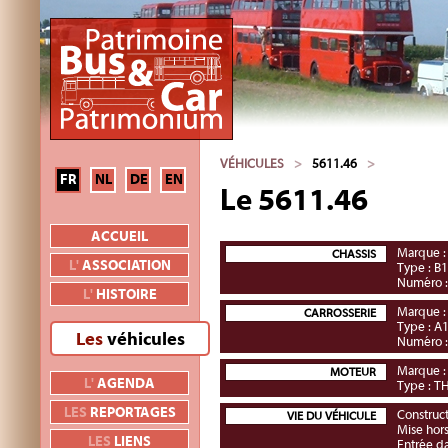
VÉHICULES
>
5611.46
>
FR
NL
DE
EN
Le 5611.46
ACCUEIL
Marque :
CHASSIS
L'
ASSOCIATION
Type : B
Numéro 
L'
HISTOIRE
Marque :
CARROSSERIE
Type : A
Les
véhicules
Numéro 
Marque :
MOTEUR
L'
AGENDA
Type : 
LES
REPORTAGES
Construct
VIE DU VÉHICULE
Mise hors
LES
LIENS
Entrée da